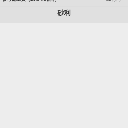
砂利
参考施工費（25㎡の場合）
12万円～
施工実績はこちら